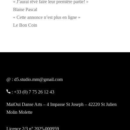
« J’aurai rêvé faire leur première partie! »
Blaise Pascal
« Cette annonce n’est plus en ligne »
Le Bon Coin
@ : d5.studio.mm@gmail.com
: +33 (0) 7 75 26 12 43
MaiOui Danse Arts – 4 Impasse St Joseph – 42220 St Julien
Molin Molette
Licence 2/3 n° 2025-000959